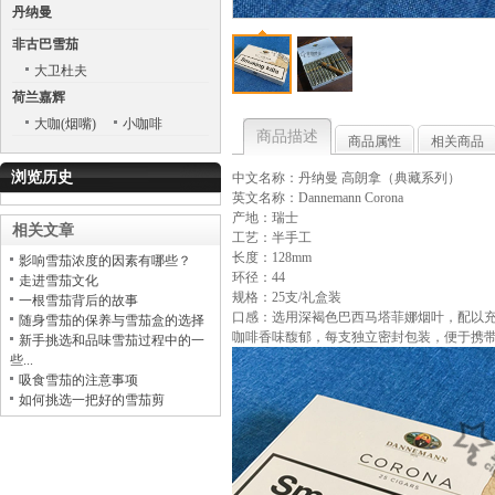
丹纳曼
非古巴雪茄
大卫杜夫
荷兰嘉辉
大咖(烟嘴)
小咖啡
商品描述
商品属性
相关商品
浏览历史
中文名称：丹纳曼 高朗拿（典藏系列）
英文名称：Dannemann Corona
产地：瑞士
相关文章
工艺：半手工
长度：128mm
影响雪茄浓度的因素有哪些？
环径：44
走进雪茄文化
规格：25支/礼盒装
一根雪茄背后的故事
口感：选用深褐色巴西马塔菲娜烟叶，配以
随身雪茄的保养与雪茄盒的选择
咖啡香味馥郁，每支独立密封包装，便于携
新手挑选和品味雪茄过程中的一
些...
吸食雪茄的注意事项
如何挑选一把好的雪茄剪