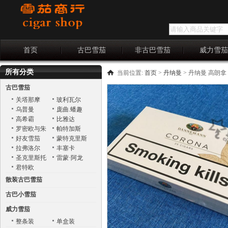
首页
古巴雪茄
非古巴雪茄
威力雪
所有分类
当前位置:
首页
>
丹纳曼
>
丹纳曼 高朗拿
古巴雪茄
关塔那摩
玻利瓦尔
乌普曼
庞曲.蟠趣
Punch
高希霸
比雅达
罗密欧与朱
帕特加斯
丽叶
好友雪茄
蒙特克里斯
托
拉弗洛尔
丰塞卡
圣克里斯托
雷蒙·阿龙
巴
君特欧
散装古巴雪茄
古巴小雪茄
威力雪茄
整条装
单盒装