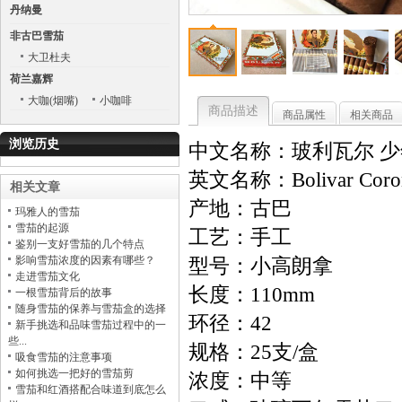
丹纳曼
非古巴雪茄
大卫杜夫
荷兰嘉辉
大咖(烟嘴)
小咖啡
商品描述
商品属性
相关商品
浏览历史
中文名称：玻利瓦尔 
英文名称：Bolivar Corona
相关文章
产地：古巴
玛雅人的雪茄
雪茄的起源
工艺：手工
鉴别一支好雪茄的几个特点
影响雪茄浓度的因素有哪些？
型号：小高朗拿
走进雪茄文化
长度：110mm
一根雪茄背后的故事
随身雪茄的保养与雪茄盒的选择
环径：42
新手挑选和品味雪茄过程中的一
些...
规格：25支/盒
吸食雪茄的注意事项
如何挑选一把好的雪茄剪
浓度：中等
雪茄和红酒搭配合味道到底怎么