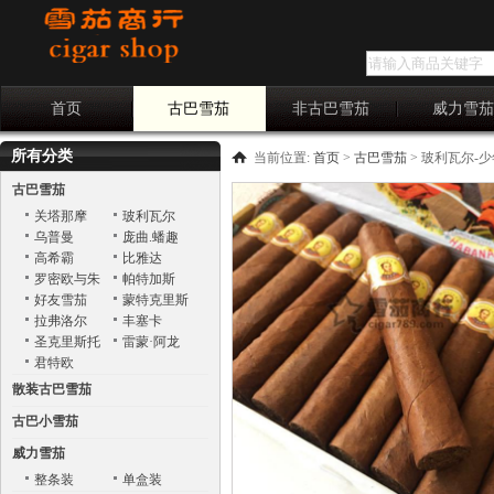
首页
古巴雪茄
非古巴雪茄
威力雪
所有分类
当前位置:
首页
>
古巴雪茄
>
玻利瓦尔-少年皇冠 
古巴雪茄
关塔那摩
玻利瓦尔
乌普曼
庞曲.蟠趣
Punch
高希霸
比雅达
罗密欧与朱
帕特加斯
丽叶
好友雪茄
蒙特克里斯
托
拉弗洛尔
丰塞卡
圣克里斯托
雷蒙·阿龙
巴
君特欧
散装古巴雪茄
古巴小雪茄
威力雪茄
整条装
单盒装