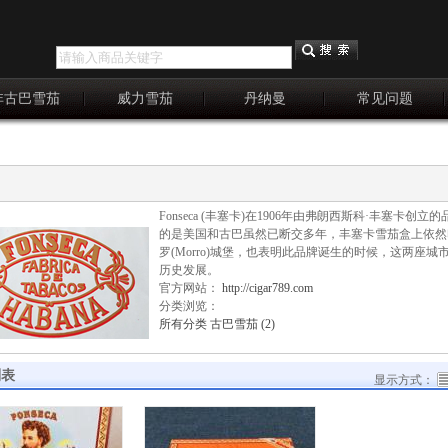
非古巴雪茄
威力雪茄
丹纳曼
常见问题
Fonseca (丰塞卡)在1906年由弗朗西斯科·丰塞
的是美国和古巴虽然已断交多年，丰塞卡雪茄盒上依然
罗(Morro)城堡，也表明此品牌诞生的时候，这两座城
历史发展。
官方网站：
http://cigar789.com
分类浏览：
所有分类
古巴雪茄 (2)
列表
显示方式：