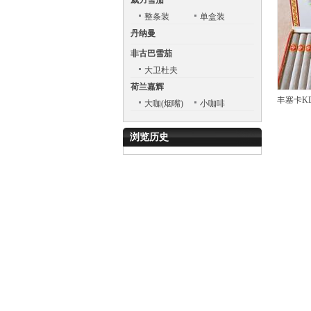
威力雪茄
整条装
单盒装
丹纳曼
非古巴雪茄
大卫杜夫
荷兰嘉辉
丰塞卡KDT 
大咖(烟嘴)
小咖啡
浏览历史