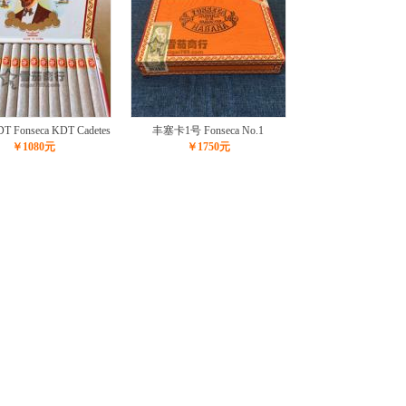
Fonseca KDT Cadetes
丰塞卡1号 Fonseca No.1
￥1080元
￥1750元