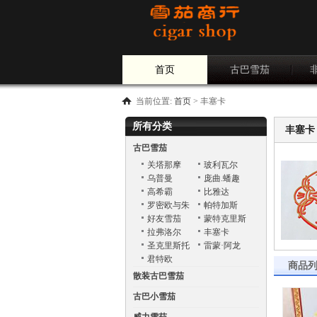
首页
古巴雪茄
当前位置:
首页
>
丰塞卡
所有分类
丰塞卡
古巴雪茄
关塔那摩
玻利瓦尔
乌普曼
庞曲.蟠趣
Punch
高希霸
比雅达
罗密欧与朱
帕特加斯
丽叶
好友雪茄
蒙特克里斯
托
拉弗洛尔
丰塞卡
圣克里斯托
雷蒙·阿龙
巴
君特欧
商品
散装古巴雪茄
古巴小雪茄