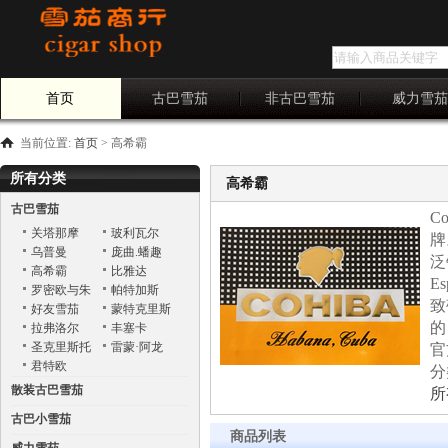
首页
古巴雪茄
非古巴雪茄
威力雪
当前位置:
首页
>
高希霸
所有分类
高希霸
古巴雪茄
C
关塔那摩
玻利瓦尔
牌
乌普曼
庞曲.蟠趣
泛
Punch
高希霸
比雅达
E
罗密欧与朱
帕特加斯
致
丽叶
好友雪茄
蒙特克里斯
的
托
拉弗洛尔
丰塞卡
圣克里斯托
雷蒙·阿龙
官
巴
君特欧
分
散装古巴雪茄
所
古巴小雪茄
商品列表