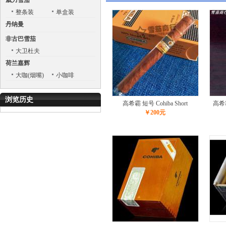
威力雪茄
整条装
单盒装
丹纳曼
非古巴雪茄
大卫杜夫
荷兰嘉辉
大咖(烟嘴)
小咖啡
浏览历史
高希霸 短号 Cohiba Short
高希
￥200元