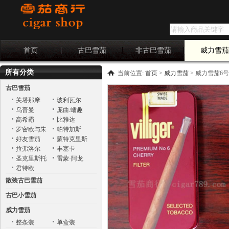
首页
古巴雪茄
非古巴雪茄
威力雪
所有分类
当前位置:
首页
>
威力雪茄
>
威力雪茄6号 Vil
古巴雪茄
关塔那摩
玻利瓦尔
乌普曼
庞曲.蟠趣
Punch
高希霸
比雅达
罗密欧与朱
帕特加斯
丽叶
好友雪茄
蒙特克里斯
托
拉弗洛尔
丰塞卡
圣克里斯托
雷蒙·阿龙
巴
君特欧
散装古巴雪茄
古巴小雪茄
威力雪茄
整条装
单盒装