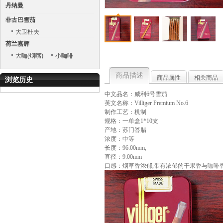
丹纳曼
非古巴雪茄
大卫杜夫
荷兰嘉辉
大咖(烟嘴)
小咖啡
商品描述
商品属性
相关商品
浏览历史
中文品名：威利6号雪茄
英文名称：Villiger Premium No.6
制作工艺：机制
规格：一单盒1*10支
产地：苏门答腊
浓度：中等
长度：96.00mm,
直径：9.00mm
口感：烟草香浓郁,带有浓郁的干果香与咖啡香