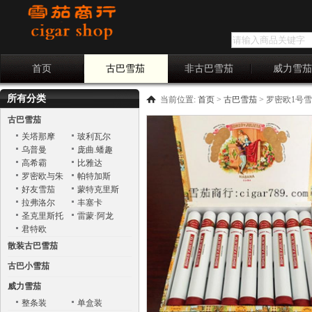
首页
古巴雪茄
非古巴雪茄
威力雪
所有分类
当前位置:
首页
>
古巴雪茄
>
罗密欧1号雪茄 Ro
古巴雪茄
关塔那摩
玻利瓦尔
乌普曼
庞曲.蟠趣
Punch
高希霸
比雅达
罗密欧与朱
帕特加斯
丽叶
好友雪茄
蒙特克里斯
托
拉弗洛尔
丰塞卡
圣克里斯托
雷蒙·阿龙
巴
君特欧
散装古巴雪茄
古巴小雪茄
威力雪茄
整条装
单盒装