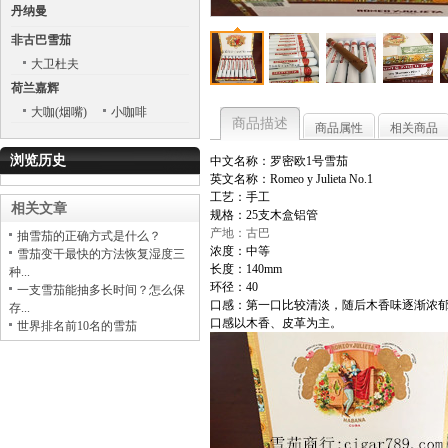
丹纳曼
非古巴雪茄
大卫杜夫
荷兰嘉辉
大咖(烟嘴)
小咖啡
商品描述
商品属性
相关商品
浏览历史
中文名称：罗密欧1号雪茄
英文名称：Romeo y Julieta No.1
工艺：手工
相关文章
规格：25支木盒铝管
产地：古巴
抽雪茄的正确方式是什么？
浓度：中等
雪茄变干最快的方法恢复湿度三
长度：140mm
种...
环径：40
一支雪茄能抽多长时间？怎么保
口感：第一口比较清淡，随后木香味逐渐浓
存...
口感以木香、皮革为主。
世界排名前10名的雪茄