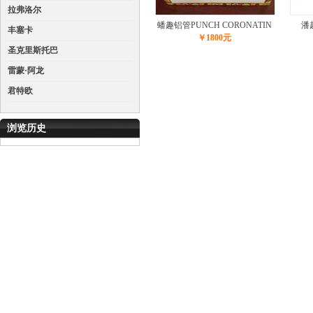
拉弗洛尔
蟠趣铝管PUNCH CORONATIN
潘
丰塞卡
￥1800元
圣克里斯托巴
雷蒙·阿龙
君特欧
浏览历史