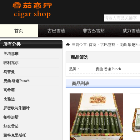
首页
古巴雪茄
非古巴雪茄
威力雪
所有分类
当前位置:
首页
>
古巴雪茄
>
庞曲.蟠趣Pun
关塔那摩
商品筛选
玻利瓦尔
品牌：
全部
庞曲.番趣Punch
乌普曼
庞曲.蟠趣Punch
商品列表
高希霸
比雅达
罗密欧与朱丽叶
帕特加斯
好友雪茄
蒙特克里斯托